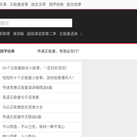
文章
正能量故事
励志文章
国学经典
励志故事
菜根谭
演讲稿
超级演说家第二季
正能量语录
超级演说家第一季
开讲啦
成功
国学经典
传递正能量，有我必先行！
50个正能量励志小故事，一定好好读完！
短短的十个正能量小故事，送给能看懂的人！
传递青春正能量演讲稿精选8篇
英语正能量句子语录集
马云正能量励志语录大全
传递正能量作文精选8篇
不以物喜，不以己悲，保持一颗平常心
物以类聚，人以群分