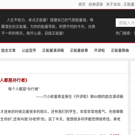
首页
经典语录
关于本站
正能量
人生不给力，来点正能量！搭建自己的气质能量墙，唤
醒潜在的正能量，为你的能量导航，积攒不同的今天，兑换
不一样的明天，敞开心扉，迎接正能量！
热门搜索：
励志文章
公益宣传
正能量演讲稿
正能量故事
开讲啦
正能量歌曲
个人都是孙行者》
每个人都是“孙行者”
——六小龄童章金莱在《开讲啦》第84期的励志演讲稿
刚才进来的时候见着很多的观众，还有我们的学生，非常非常地客气，也很尊敬
先生你好”,还有叫我“孙老师”的。说了半天，我想很多同学都觉得很奇怪，章老