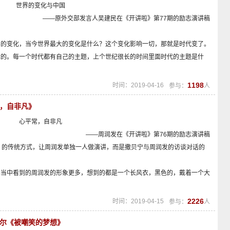
世界的变化与中国
——原外交部发言人吴建民在《开讲啦》第77期的励志演讲稿
界的变化，当今世界最大的变化是什么？这个变化影响一切，那就是时代变了。
体的。每一个时代都有自己的主题，上个世纪很长的时间里面时代的主题是什
1198
时间：2019-04-16
参与：
人
常，自非凡》
心平常，自非凡
——周润发在《开讲啦》第76期的励志演讲稿
》的传统方式，让周润发单独一人做演讲，而是撒贝宁与周润发的访谈对话的
影当中看到的周润发的形象更多，想到的都是一个长风衣，黑色的，戴着一个大
2226
时间：2019-04-15
参与：
人
蒂尔《被嘲笑的梦想》