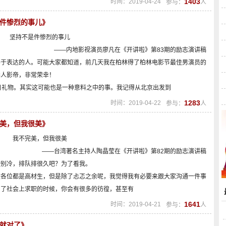
1403
时间：2019-04-24
参与：
人
是件惨烈的事儿》
坚持不是件惨烈的事儿
——内地影视演员廖凡在《开讲啦》第83期的励志演讲稿
善于表达的人。可能大家都知道，前几天我在柏林得了柏林电影节最佳男演员的
华人影帝，非常荣幸！
日礼物。其实这可能也是一种意料之中的事。我记得从北京出发到
1283
时间：2019-04-22
参与：
人
完美，但我很美》
我不完美，但我很美
——台湾著名主持人陶晶莹在《开讲啦》第82期的励志演讲稿
特别冷，排队排很久吧？为了看我。
道各位都是高材生，但是除了忐忑之余呢，我觉得我有必要来跟大家沟通一件事
到了社会上求职的时候，你会有很多的彷徨，甚至有
1641
时间：2019-04-21
参与：
人
段就对了》