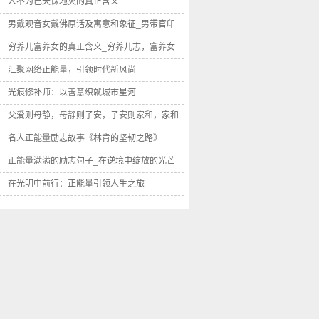
贵人先立业
人不为己天诛地灭的真正含义
男戴观音女戴佛原话及寓意和象征_男带官印
女带福
穷养儿富养女的真正含义_穷养儿志，富养女
德
汇聚网络正能量，引领时代新风尚
光痕修补师：以善意织就城市星河
父爱则母静，母静则子安，子安则家和，家和
万事兴
名人正能量励志故事《林肯的坚韧之路》
正能量满满的励志句子_在逆境中绽放的光芒
在光明中前行：正能量引领人生之旅