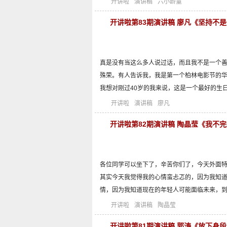
开讲啦
演讲稿
六小龄童
开讲啦第83期演讲稿 廖凡《坚持不
真是没有当这么多人说过话，而且我不是一个
殊荣。有人告诉我，我是第一个柏林电影节的
我想对刚过40岁的我来说，这是一个最好的生
开讲啦
演讲稿
廖凡
开讲啦第82期演讲稿 陶晶莹《我不
各位同学可以坐下了，辛苦你们了，今天外面
其实今天我觉得我的心情蛮忐忑的，因为我知
情，因为我知道现在的年轻人可能面临未来，
开讲啦
演讲稿
陶晶莹
开讲啦第81期演讲稿 郭涛《放下身