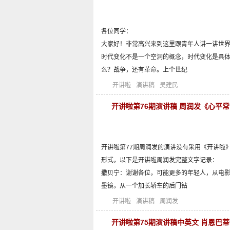
各位同学：
大家好！非常高兴来到这里跟青年人讲一讲世
时代变化不是一个空洞的概念，时代变化是具
么？战争，还有革命。上个世纪
开讲啦
演讲稿
吴建民
开讲啦第76期演讲稿 周润发《心平
开讲啦第77期周润发的演讲没有采用《开讲啦
形式，以下是开讲啦周润发完整文字记录：
撒贝宁：谢谢各位，可能更多的年轻人，从电
墨镜，从一个加长轿车的后门钻
开讲啦
演讲稿
周润发
开讲啦第75期演讲稿中英文 肖恩巴