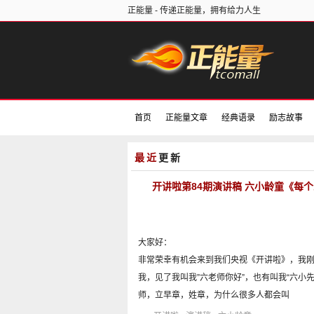
正能量 - 传递正能量，拥有给力人生
首页
正能量文章
经典语录
励志故事
正能量电影
好书推荐
最近
更新
开讲啦第84期演讲稿 六小龄童《每
大家好：
非常荣幸有机会来到我们央视《开讲啦》，我
我，见了我叫我”六老师你好”，也有叫我“六小
师，立早章，姓章，为什么很多人都会叫