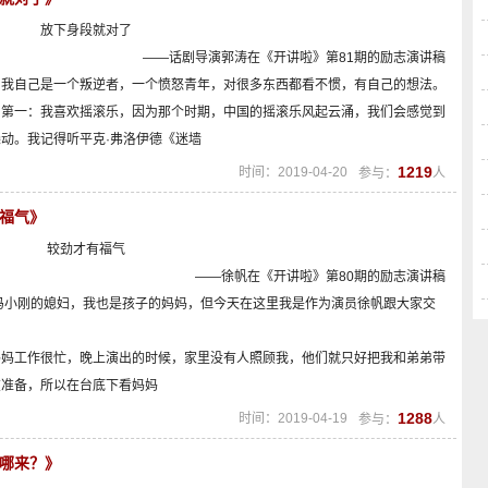
放下身段就对了
——话剧导演郭涛在《开讲啦》第81期的励志演讲稿
为我自己是一个叛逆者，一个愤怒青年，对很多东西都看不惯，有自己的想法。
。第一：我喜欢摇滚乐，因为那个时期，中国的摇滚乐风起云涌，我们会感觉到
动。我记得听平克·弗洛伊德《迷墙
1219
时间：2019-04-20
参与：
人
有福气》
较劲才有福气
——徐帆在《开讲啦》第80期的励志演讲稿
冯小刚的媳妇，我也是孩子的妈妈，但今天在这里我是作为演员徐帆跟大家交
妈妈工作很忙，晚上演出的时候，家里没有人照顾我，他们就只好把我和弟弟带
在准备，所以在台底下看妈妈
1288
时间：2019-04-19
参与：
人
从哪来？》