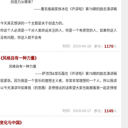
创造力从哪来？
——著名版画家徐冰在《开讲啦》第79期的励志演讲稿
们今天其实想讲的一个主题是关于创造力的。
是你这个人必须是一个对人类命运关注的人，你是一个有感觉的人，如果你这人
中没有问题，你这人就不会有
1170
时间：2019-04-18
参与：
人
磊《风格自有一种力量》
风格自有一种力量
——萨顶顶&常石磊在《开讲啦》第78期的励志演讲稿
里挺紧张。因为我是一个音乐的理想主义者，非常非常理想的一个人，所以我讲
所以今天演讲中如果我（的思路）走得很远的话希望大家也能跟着我一起走得很
1145
时间：2019-04-17
参与：
人
的变化与中国》