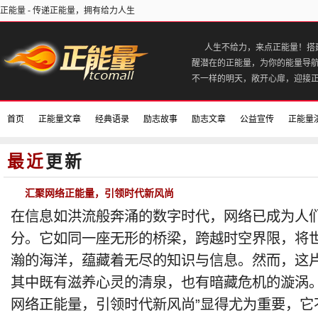
正能量 - 传递正能量，拥有给力人生
人生不给力，来点正能量！搭
醒潜在的正能量，为你的能量导
不一样的明天，敞开心扉，迎接
首页
正能量文章
经典语录
励志故事
励志文章
公益宣传
正能量
正能量电影
好书推荐
最近
更新
汇聚网络正能量，引领时代新风尚
在信息如洪流般奔涌的数字时代，网络已成为人
分。它如同一座无形的桥梁，跨越时空界限，将
瀚的海洋，蕴藏着无尽的知识与信息。然而，这
其中既有滋养心灵的清泉，也有暗藏危机的漩涡。
网络正能量，引领时代新风尚”显得尤为重要，它