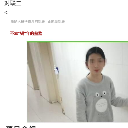
对联二
<
激励人拼搏奋斗的对联
正能量对联
不幸“铜”年的煎熬