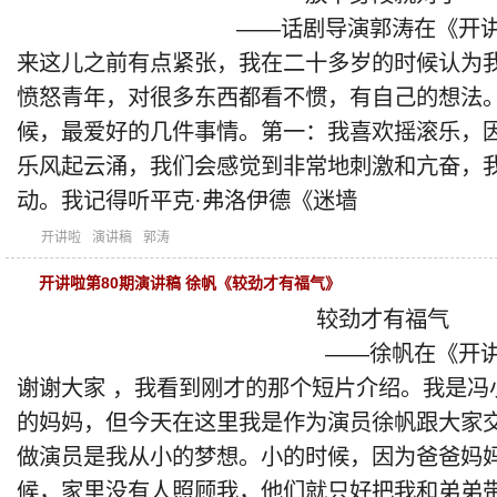
——话剧导演郭涛在《开讲
来这儿之前有点紧张，我在二十多岁的时候认为
愤怒青年，对很多东西都看不惯，有自己的想法
候，最爱好的几件事情。第一：我喜欢摇滚乐，
乐风起云涌，我们会感觉到非常地刺激和亢奋，
动。我记得听平克·弗洛伊德《迷墙
开讲啦
演讲稿
郭涛
开讲啦第80期演讲稿 徐帆《较劲才有福气》
较劲才有福气
——徐帆在《开讲
谢谢大家 ，我看到刚才的那个短片介绍。我是冯
的妈妈，但今天在这里我是作为演员徐帆跟大家
做演员是我从小的梦想。小的时候，因为爸爸妈
候，家里没有人照顾我，他们就只好把我和弟弟