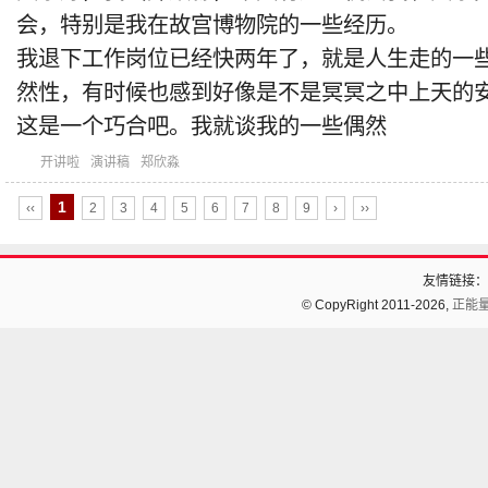
会，特别是我在故宫博物院的一些经历。
我退下工作岗位已经快两年了，就是人生走的一
然性，有时候也感到好像是不是冥冥之中上天的
这是一个巧合吧。我就谈我的一些偶然
开讲啦
演讲稿
郑欣淼
1
‹‹
2
3
4
5
6
7
8
9
›
››
友情链接：
© CopyRight 2011-2026,
正能