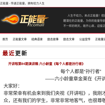
正能量 - 传递正能量，拥有给力人生
人生不给力，来点正能量！搭
醒潜在的正能量，为你的能量导
不一样的明天，敞开心扉，迎接
首页
正能量文章
经典语录
励志故事
励志文章
公益宣传
正能量
正能量电影
好书推荐
最近
更新
开讲啦第84期演讲稿 六小龄童《每个人都是孙行者》
每个人都是“孙行者”
——六小龄童章金莱在《开讲
大家好：
非常荣幸有机会来到我们央视《开讲啦》，我刚
众，还有我们的学生，非常非常地客气，也很尊敬