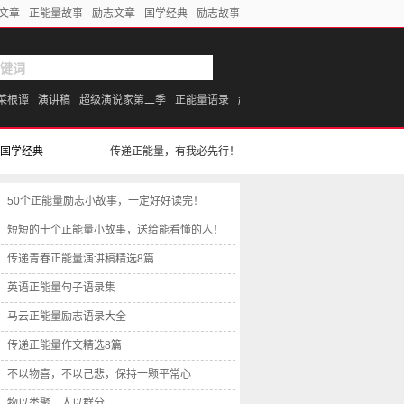
文章
正能量故事
励志文章
国学经典
励志故事
菜根谭
演讲稿
超级演说家第二季
正能量语录
超级演说家第一季
开讲啦
成功
国学经典
传递正能量，有我必先行！
50个正能量励志小故事，一定好好读完！
短短的十个正能量小故事，送给能看懂的人！
传递青春正能量演讲稿精选8篇
英语正能量句子语录集
马云正能量励志语录大全
传递正能量作文精选8篇
不以物喜，不以己悲，保持一颗平常心
物以类聚，人以群分