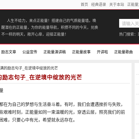
首页
经典语录
关于本站
正能量
人生不给力，来点正能量！搭建自己的气质能量墙，唤
醒潜在的正能量，为你的能量导航，积攒不同的今天，兑换
不一样的明天，敞开心扉，迎接正能量！
热门搜索：
励志文章
公益宣传
正能量演讲稿
正能量故事
开讲啦
正能量歌曲
量满满的励志句子_在逆境中绽放的光芒
的励志句子_在逆境中绽放的光芒
量
都在为自己的梦想与生活奋斗着。有时，我们会遭遇挫折与失败，
些艰难时刻，正能量如同一束温暖的光，穿透云层，照亮我们的前
困难，只要心中有光，希望就永远存在。