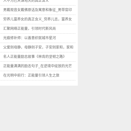
贵人先立业
人不为己天诛地灭的真正含义
男戴观音女戴佛原话及寓意和象征_男带官印
女带福
穷养儿富养女的真正含义_穷养儿志，富养女
德
汇聚网络正能量，引领时代新风尚
光痕修补师：以善意织就城市星河
父爱则母静，母静则子安，子安则家和，家和
万事兴
名人正能量励志故事《林肯的坚韧之路》
正能量满满的励志句子_在逆境中绽放的光芒
在光明中前行：正能量引领人生之旅